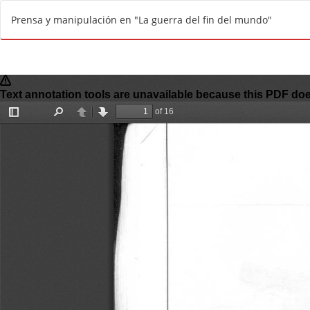
V
Prensa y manipulación en "La guerra del fin del mundo"
o
l
v
e
r
a
l
o
s
d
e
t
a
l
l
e
s