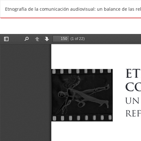
V
Etnografía de la comunicación audiovisual: un balance de las re
o
l
v
e
r
a
l
o
s
d
e
t
a
l
l
e
s