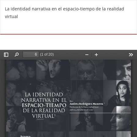
V
La identidad narrativa en el espacio-tiempo de la realidad
o
virtual
l
v
De
D
e
e
r
s
a
c
l
a
o
r
s
g
d
a
e
r
t
P
a
D
l
F
l
e
s