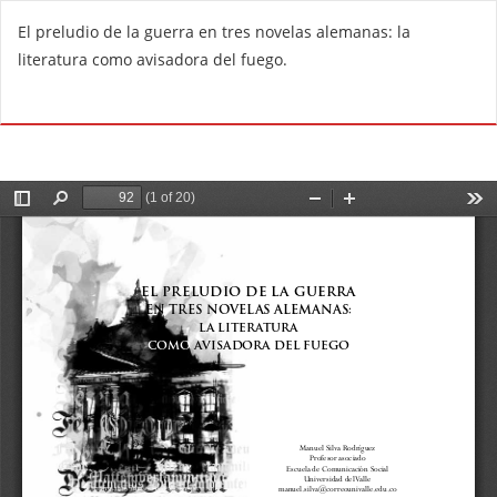
V
El preludio de la guerra en tres novelas alemanas: la
o
literatura como avisadora del fuego.
l
v
De
D
e
e
r
s
a
c
l
a
o
r
s
g
d
a
e
r
t
P
a
D
l
F
l
e
s