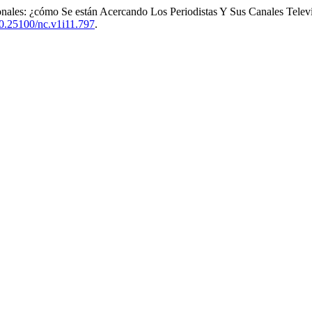
onales: ¿cómo Se están Acercando Los Periodistas Y Sus Canales Tele
/10.25100/nc.v1i11.797
.