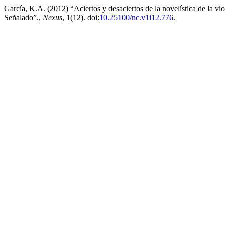
García, K.A. (2012) “Aciertos y desaciertos de la novelística de la vi
Señalado”.,
Nexus
, 1(12). doi:
10.25100/nc.v1i12.776
.