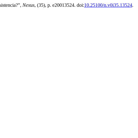
sistencia?”,
Nexus
, (35), p. e20013524. doi:
10.25100/n.v0i35.13524
.