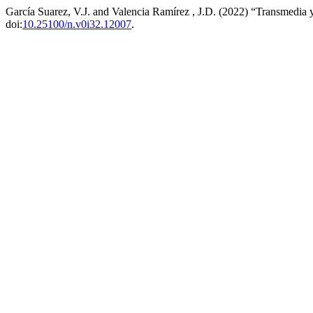
García Suarez, V.J. and Valencia Ramírez , J.D. (2022) “Transmedia y t
doi:
10.25100/n.v0i32.12007
.