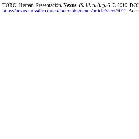
TORO, Hernán. Presentación.
Nexus
,
[S. l.]
, n. 8, p. 6–7, 2010. DO
https://nexus.univalle.edu.co/index.php/nexus/article/view/5011
. Aces