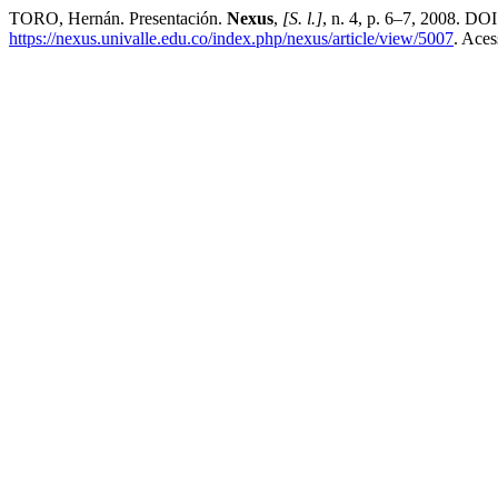
TORO, Hernán. Presentación.
Nexus
,
[S. l.]
, n. 4, p. 6–7, 2008. DO
https://nexus.univalle.edu.co/index.php/nexus/article/view/5007
. Aces