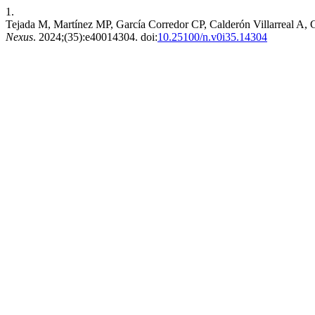
1.
Tejada M, Martínez MP, García Corredor CP, Calderón Villarreal A,
Nexus
. 2024;(35):e40014304. doi:
10.25100/n.v0i35.14304