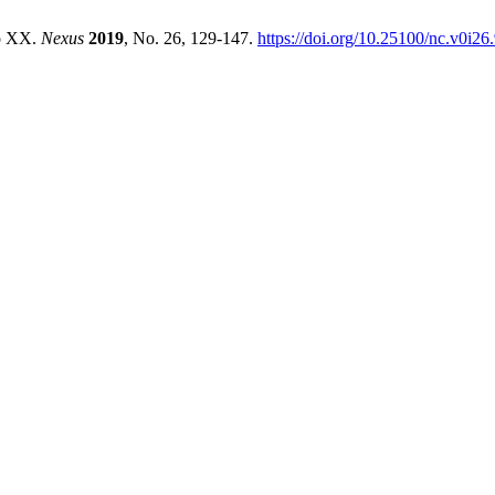
lo XX.
Nexus
2019
, No. 26, 129-147.
https://doi.org/10.25100/nc.v0i26