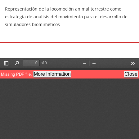
V
Representación de la locomoción animal terrestre como
o
estrategia de análisis del movimiento para el desarrollo de
l
simuladores biomiméticos
v
e
De
D
r
e
a
s
l
c
o
a
s
r
d
g
e
a
t
r
a
P
l
D
l
F
e
s