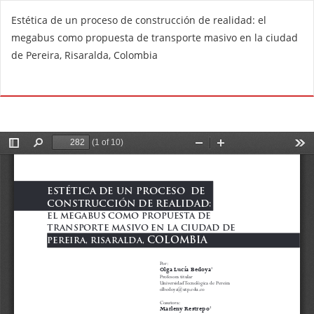
V
Estética de un proceso de construcción de realidad: el
o
megabus como propuesta de transporte masivo en la ciudad
l
de Pereira, Risaralda, Colombia
v
e
De
D
r
e
a
s
l
c
o
a
s
r
d
g
e
a
t
r
a
P
l
D
l
F
e
s