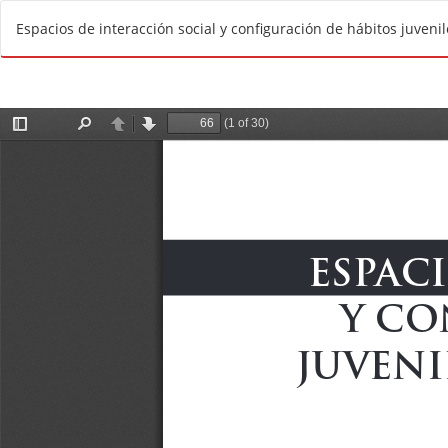
V
Espacios de interacción social y configuración de hábitos juvenil
o
l
v
e
r
a
l
o
s
d
e
t
a
l
l
e
s