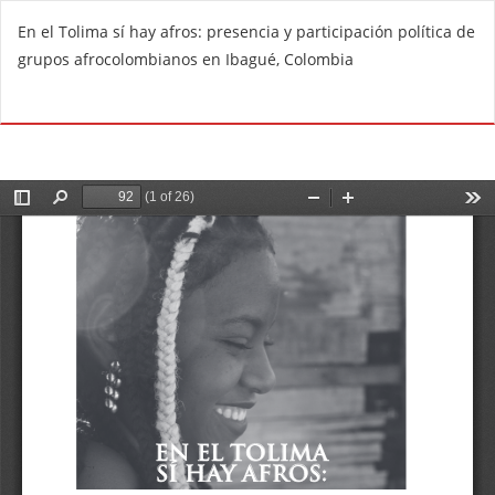
V
En el Tolima sí hay afros: presencia y participación política de
o
grupos afrocolombianos en Ibagué, Colombia
l
v
De
D
e
e
r
s
a
c
l
a
o
r
s
g
d
a
e
r
t
P
a
D
l
F
l
e
s