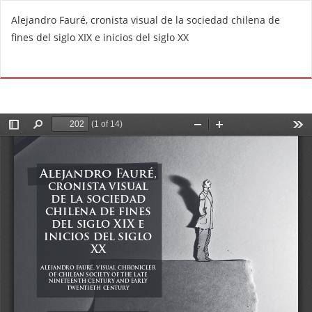
V
Alejandro Fauré, cronista visual de la sociedad chilena de
o
fines del siglo XIX e inicios del siglo XX
l
v
De
D
e
e
r
s
a
c
l
a
o
r
s
g
d
a
e
r
t
P
a
D
l
F
l
e
s