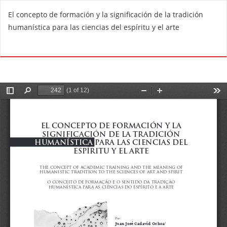
V
El concepto de formación y la significación de la tradición
o
humanística para las ciencias del espíritu y el arte
l
v
De
D
e
e
r
s
a
c
l
a
o
r
s
g
d
a
e
r
t
P
a
D
l
F
l
e
s