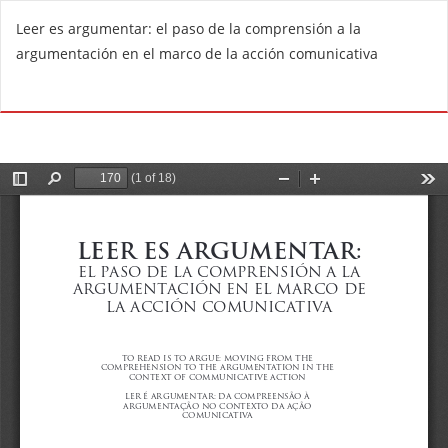
V
Leer es argumentar: el paso de la comprensión a la
o
argumentación en el marco de la acción comunicativa
l
v
De
D
e
e
r
s
a
c
l
a
o
r
s
g
d
a
e
r
t
P
a
D
l
F
l
e
s